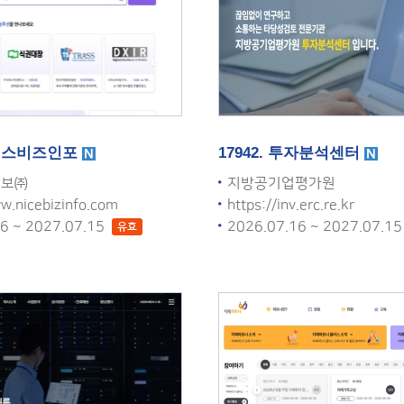
 나이스비즈인포
17942. 투자분석센터
정보㈜
지방공기업평가원
w.nicebizinfo.com
https://inv.erc.re.kr
16 ~ 2027.07.15
2026.07.16 ~ 2027.07.1
유효